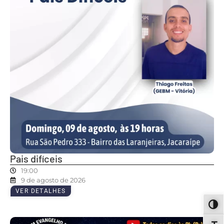
Pais difíceis
19:00
9 de agosto de 2026
VER DETALHES
ALT