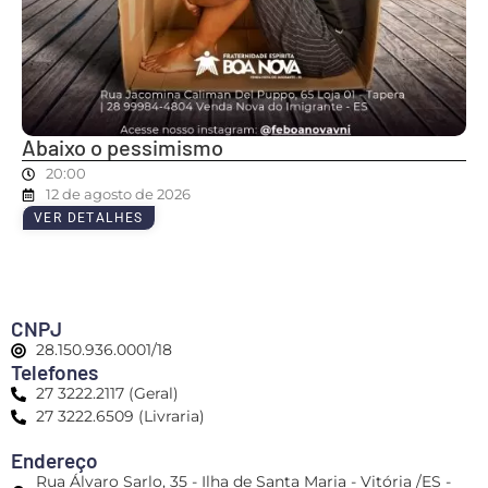
Abaixo o pessimismo
20:00
12 de agosto de 2026
VER DETALHES
CNPJ
28.150.936.0001/18
Telefones
27 3222.2117 (Geral)
27 3222.6509 (Livraria)
Endereço
Rua Álvaro Sarlo, 35 - Ilha de Santa Maria - Vitória /ES -