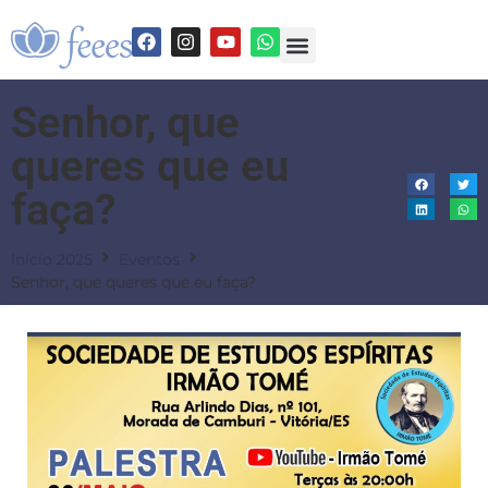
Senhor, que
queres que eu
faça?
Início 2025
Eventos
Senhor, que queres que eu faça?