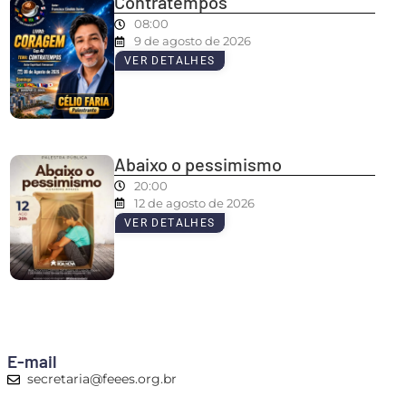
Contratempos
08:00
9 de agosto de 2026
VER DETALHES
Abaixo o pessimismo
20:00
12 de agosto de 2026
VER DETALHES
E-mail
secretaria@feees.org.br