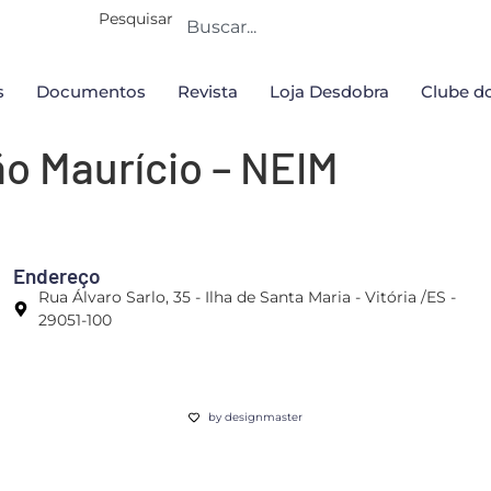
Pesquisar
s
Documentos
Revista
Loja Desdobra
Clube do
ão Maurício – NEIM
Endereço
Rua Álvaro Sarlo, 35 - Ilha de Santa Maria - Vitória /ES -
29051-100
by designmaster