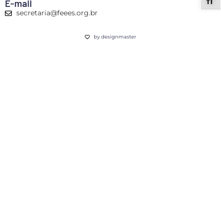
ALT
E-mail
secretaria@feees.org.br
by designmaster