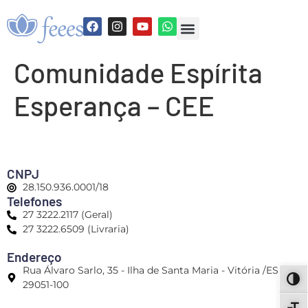
Comunidade Espírita
Esperança – CEE
CNPJ
28.150.936.0001/18
Telefones
27 3222.2117 (Geral)
27 3222.6509 (Livraria)
Endereço
Rua Álvaro Sarlo, 35 - Ilha de Santa Maria - Vitória /ES -
ALT
29051-100