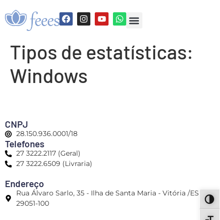
Tipos de estatísticas:
Windows
CNPJ
28.150.936.0001/18
Telefones
27 3222.2117 (Geral)
27 3222.6509 (Livraria)
Endereço
Rua Álvaro Sarlo, 35 - Ilha de Santa Maria - Vitória /ES -
ALT
29051-100