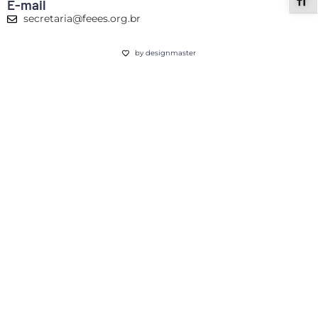
ALT
E-mail
secretaria@feees.org.br
by designmaster