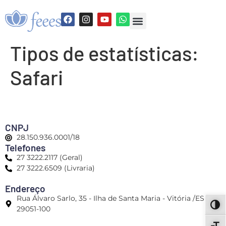
Tipos de estatísticas:
Safari
CNPJ
28.150.936.0001/18
Telefones
27 3222.2117 (Geral)
27 3222.6509 (Livraria)
Endereço
Rua Álvaro Sarlo, 35 - Ilha de Santa Maria - Vitória /ES -
ALT
29051-100