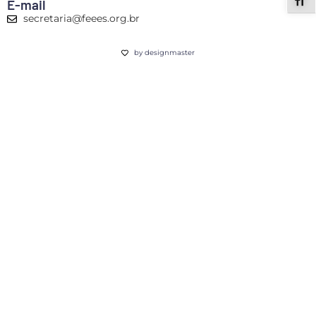
ALT
E-mail
secretaria@feees.org.br
by designmaster