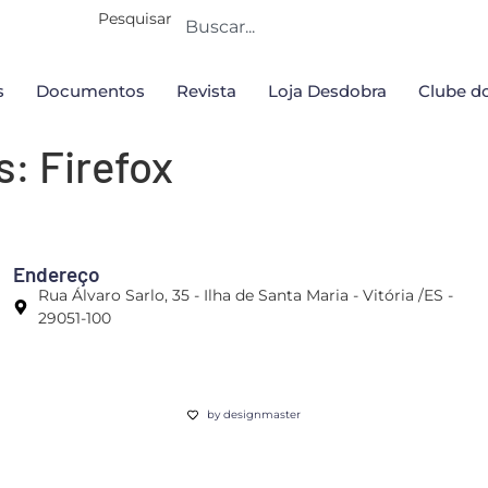
Pesquisar
s
Documentos
Revista
Loja Desdobra
Clube do
as:
Firefox
Endereço
Rua Álvaro Sarlo, 35 - Ilha de Santa Maria - Vitória /ES -
29051-100
by designmaster