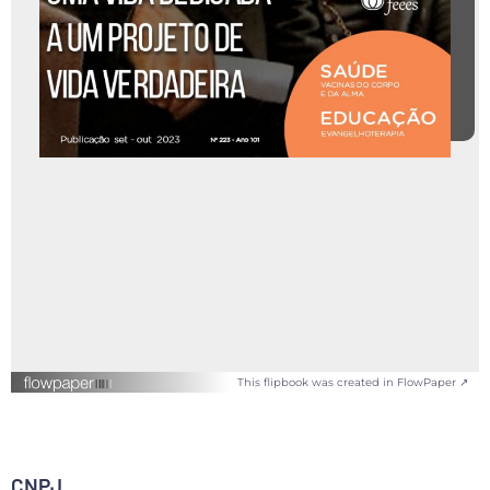
This flipbook was created in FlowPaper ↗
CNPJ