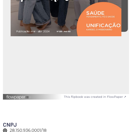
This flipbook was created in FlowPaper ↗
CNPJ
28.150.936.0001/18