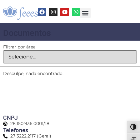
Documentos
Filtrar por área
Desculpe, nada encontrado.
CNPJ
28.150.936.0001/18
ALT
Telefones
27 3222.2117 (Geral)