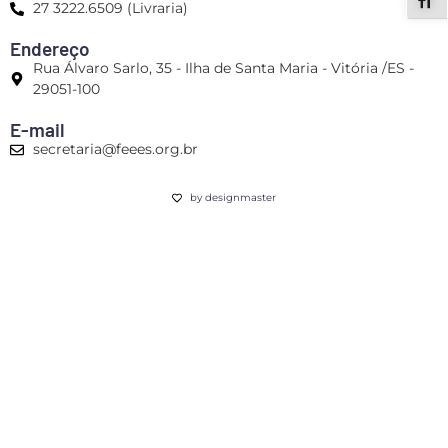
ALT
27 3222.6509 (Livraria)
Endereço
Rua Álvaro Sarlo, 35 - Ilha de Santa Maria - Vitória /ES -
29051-100
E-mail
secretaria@feees.org.br
by designmaster