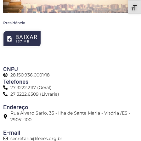
ALT
Presidência
BAIXAR
137 MB
CNPJ
28.150.936.0001/18
Telefones
27 3222.2117 (Geral)
27 3222.6509 (Livraria)
Endereço
Rua Álvaro Sarlo, 35 - Ilha de Santa Maria - Vitória /ES -
29051-100
E-mail
secretaria@feees.org.br