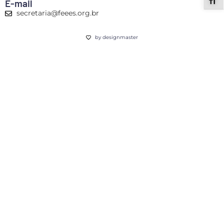
ALT
E-mail
secretaria@feees.org.br
by designmaster