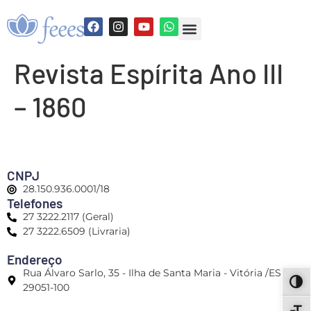
Revista Espírita Ano III
– 1860
CNPJ
28.150.936.0001/18
Telefones
27 3222.2117 (Geral)
27 3222.6509 (Livraria)
Endereço
Rua Álvaro Sarlo, 35 - Ilha de Santa Maria - Vitória /ES -
ALT
29051-100