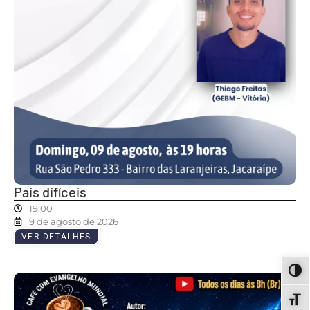
Pais difíceis
19:00
9 de agosto de 2026
VER DETALHES
ALT
ALT