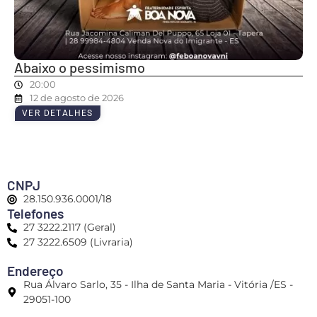
Abaixo o pessimismo
20:00
12 de agosto de 2026
VER DETALHES
CNPJ
28.150.936.0001/18
Telefones
27 3222.2117 (Geral)
27 3222.6509 (Livraria)
Endereço
Rua Álvaro Sarlo, 35 - Ilha de Santa Maria - Vitória /ES -
29051-100