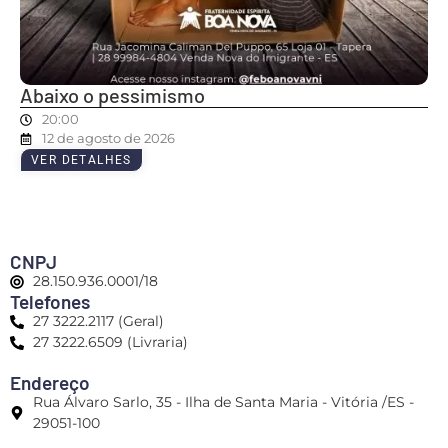
Abaixo o pessimismo
20:00
12 de agosto de 2026
VER DETALHES
CNPJ
28.150.936.0001/18
Telefones
27 3222.2117 (Geral)
27 3222.6509 (Livraria)
Endereço
Rua Álvaro Sarlo, 35 - Ilha de Santa Maria - Vitória /ES -
29051-100