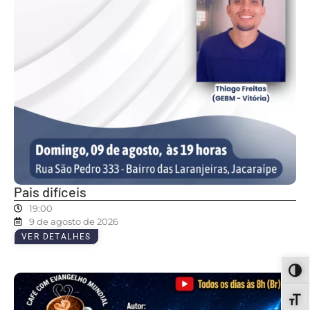
Pais difíceis
19:00
9 de agosto de 2026
VER DETALHES
ALT
ALT