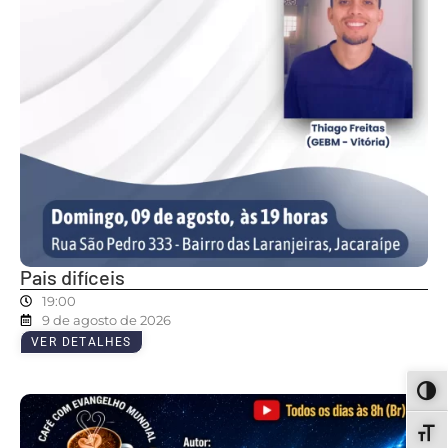
Pais difíceis
19:00
9 de agosto de 2026
VER DETALHES
ALT
ALT