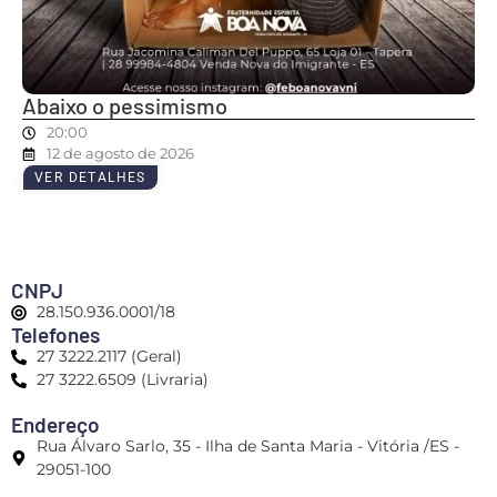
Abaixo o pessimismo
20:00
12 de agosto de 2026
VER DETALHES
CNPJ
28.150.936.0001/18
Telefones
27 3222.2117 (Geral)
27 3222.6509 (Livraria)
Endereço
Rua Álvaro Sarlo, 35 - Ilha de Santa Maria - Vitória /ES -
29051-100