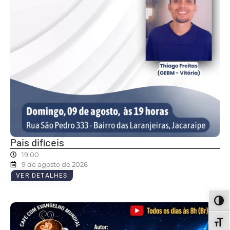
Pais difíceis
19:00
9 de agosto de 2026
VER DETALHES
ALT
ALT