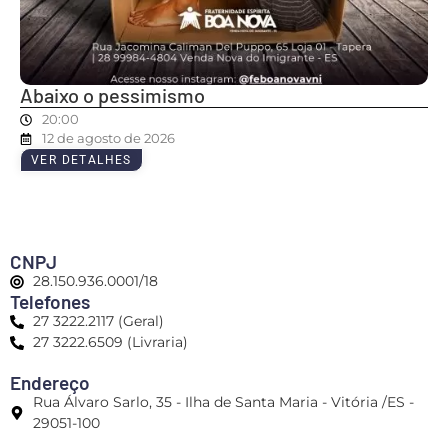
Abaixo o pessimismo
20:00
12 de agosto de 2026
VER DETALHES
CNPJ
28.150.936.0001/18
Telefones
27 3222.2117 (Geral)
27 3222.6509 (Livraria)
Endereço
Rua Álvaro Sarlo, 35 - Ilha de Santa Maria - Vitória /ES -
29051-100