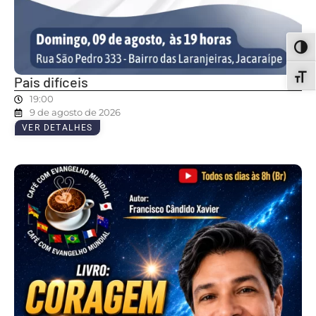
ALT
ALT
Pais difíceis
19:00
9 de agosto de 2026
VER DETALHES