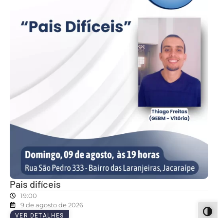
Pais difíceis
19:00
9 de agosto de 2026
ALT
VER DETALHES