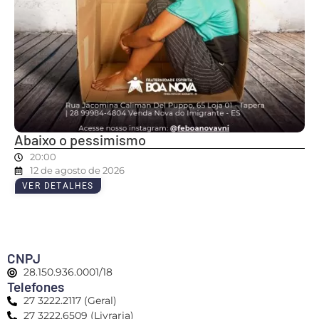
Abaixo o pessimismo
20:00
12 de agosto de 2026
VER DETALHES
CNPJ
28.150.936.0001/18
Telefones
27 3222.2117 (Geral)
27 3222.6509 (Livraria)