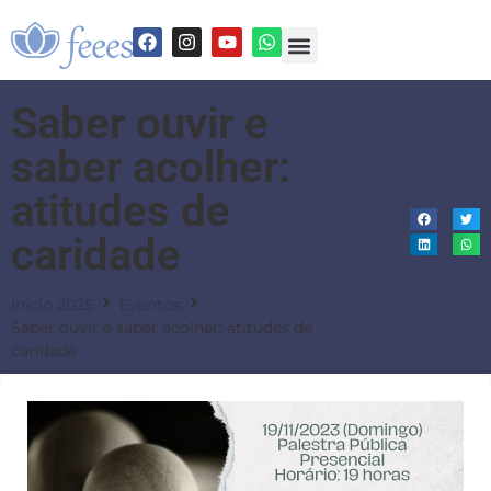
Saber ouvir e
saber acolher:
atitudes de
caridade
Início 2025
Eventos
Saber ouvir e saber acolher: atitudes de
caridade