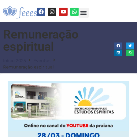
Remuneração
espiritual
Início 2025
Eventos
Remuneração espiritual