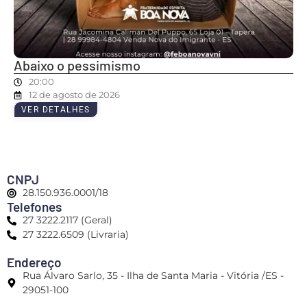
Abaixo o pessimismo
20:00
12 de agosto de 2026
VER DETALHES
CNPJ
28.150.936.0001/18
Telefones
27 3222.2117 (Geral)
27 3222.6509 (Livraria)
Endereço
Rua Álvaro Sarlo, 35 - Ilha de Santa Maria - Vitória /ES -
29051-100