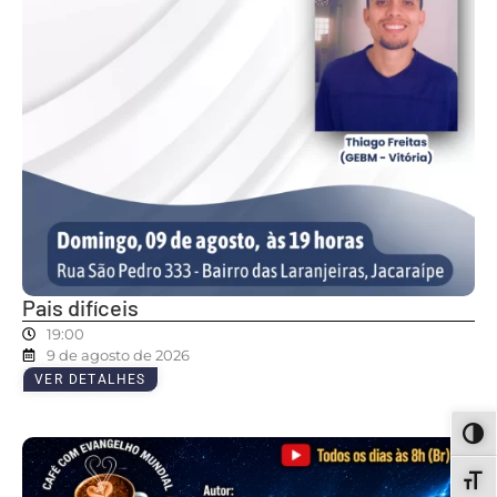
Pais difíceis
19:00
9 de agosto de 2026
VER DETALHES
ALT
ALT