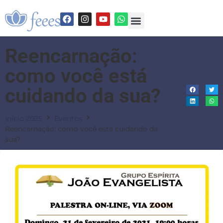
Reencarnação:
como você está
cuidando da sua?
Início 2025
Eventos
Reencarnação: como você está cuidando da
sua?