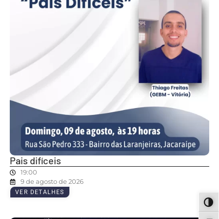
Pais difíceis
19:00
9 de agosto de 2026
VER DETALHES
ALT