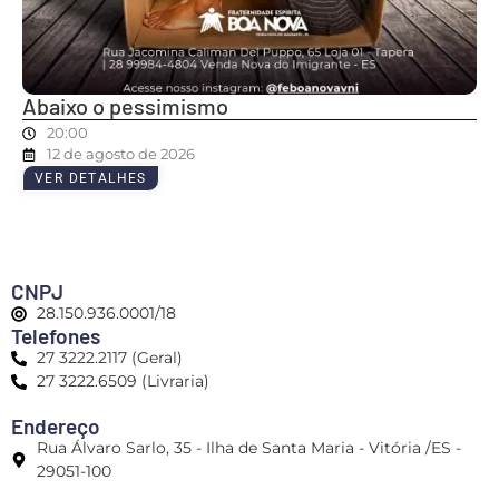
Abaixo o pessimismo
20:00
12 de agosto de 2026
VER DETALHES
CNPJ
28.150.936.0001/18
Telefones
27 3222.2117 (Geral)
27 3222.6509 (Livraria)
Endereço
Rua Álvaro Sarlo, 35 - Ilha de Santa Maria - Vitória /ES -
29051-100