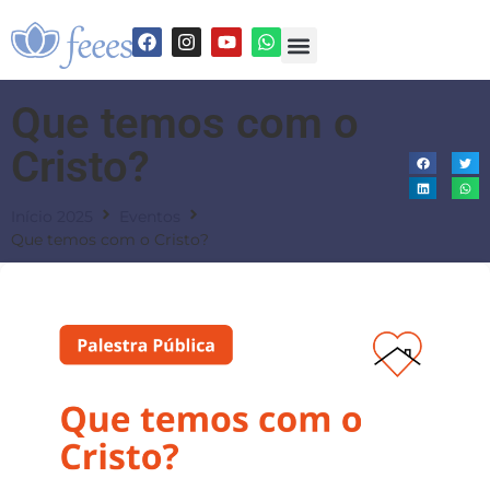
Que temos com o
Cristo?
Início 2025
Eventos
Que temos com o Cristo?