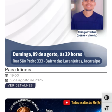
Pais difíceis
19:00
9 de agosto de 2026
VER DETALHES
ALT
ALT