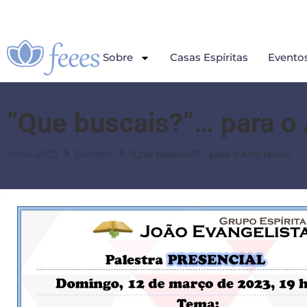
Sobre
Casas Espíritas
Evento
“Que buscais?”… para o
Início 2025
Eventos
“Que buscais?”… para o Ano Novo!