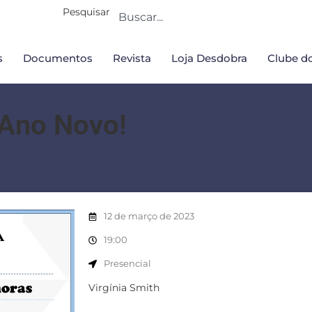
Pesquisar
s
Documentos
Revista
Loja Desdobra
Clube do
 Ano Novo!
12 de março de 2023
19:00
Presencial
Virgínia Smith