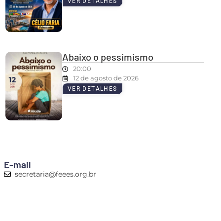
VER DETALHES
Abaixo o pessimismo
20:00
12 de agosto de 2026
VER DETALHES
E-mail
secretaria@feees.org.br