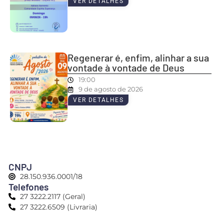
VER DETALHES
Regenerar é, enfim, alinhar a sua
vontade à vontade de Deus
19:00
9 de agosto de 2026
VER DETALHES
CNPJ
28.150.936.0001/18
Telefones
27 3222.2117 (Geral)
27 3222.6509 (Livraria)