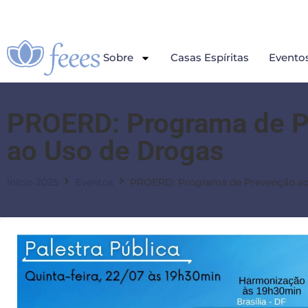
Sobre
Casas Espíritas
Evento
PROERD: Programa de 
ao Uso de Drogas
Início 2025
Eventos
PROERD: Programa de Prevenção ao