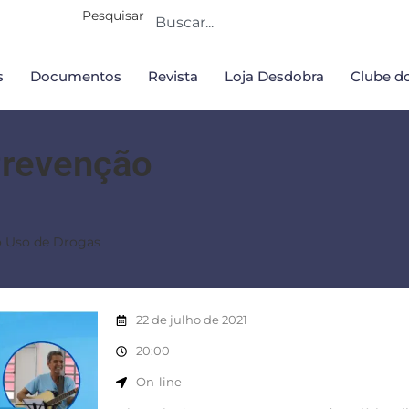
Pesquisar
s
Documentos
Revista
Loja Desdobra
Clube do
Prevenção
 Uso de Drogas
22 de julho de 2021
20:00
On-line