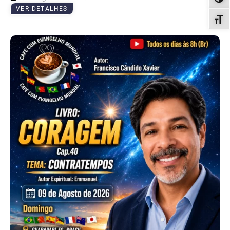
ALT
VER DETALHES
ALT