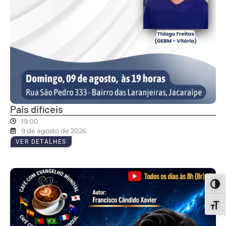
Pais difíceis
19:00
9 de agosto de 2026
VER DETALHES
ALT
ALT