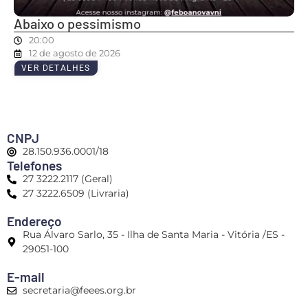
Abaixo o pessimismo
20:00
12 de agosto de 2026
VER DETALHES
CNPJ
28.150.936.0001/18
Telefones
27 3222.2117 (Geral)
27 3222.6509 (Livraria)
Endereço
Rua Álvaro Sarlo, 35 - Ilha de Santa Maria - Vitória /ES -
29051-100
E-mail
secretaria@feees.org.br