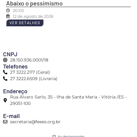
Abaixo o pessimismo
20:00
12 de agosto de 2026
VER DETALHES
CNPJ
28.150.936.0001/18
Telefones
27 3222.2117 (Geral)
27 3222.6509 (Livraria)
Endereço
Rua Álvaro Sarlo, 35 - Ilha de Santa Maria - Vitória /ES -
29051-100
E-mail
secretaria@feees.org.br
by designmaster