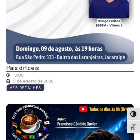
Pais difíceis
19:00
9 de agosto de 2026
VER DETALHES
ALT
ALT