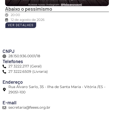
Abaixo o pessimismo
20:00
12 de agosto de 2026
VER DETALHES
CNPJ
28.150.936.0001/18
Telefones
27 3222.2117 (Geral)
27 3222.6509 (Livraria)
Endereço
Rua Álvaro Sarlo, 35 - Ilha de Santa Maria - Vitória /ES -
29051-100
E-mail
secretaria@feees.org.br