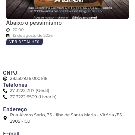
Abaixo o pessimismo
20:00
12 de agosto de 2026
VER DETALHES
CNPJ
28.150.936.0001/18
Telefones
27 3222.2117 (Geral)
27 3222.6509 (Livraria)
Endereço
Rua Álvaro Sarlo, 35 - Ilha de Santa Maria - Vitória /ES -
29051-100
E-mail