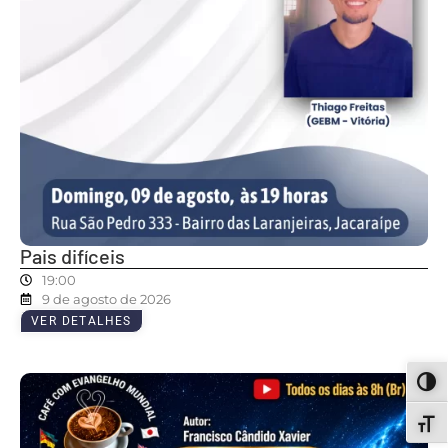
Pais difíceis
19:00
9 de agosto de 2026
VER DETALHES
ALT
ALT