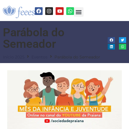
Parábola do
Semeador
Início 2025
Eventos
Parábola do Semeador