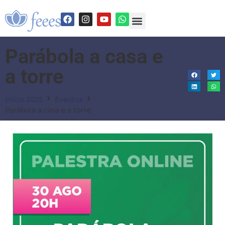
Parábola a casa e
a torre
Início 2025
Eventos
Parábola a casa e a torre