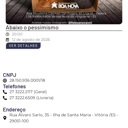
Abaixo o pessimismo
20:00
12 de agosto de 2026
VER DETALHES
CNPJ
28.150.936.0001/18
Telefones
27 3222.2117 (Geral)
27 3222.6509 (Livraria)
Endereço
Rua Álvaro Sarlo, 35 - Ilha de Santa Maria - Vitória /ES -
29051-100