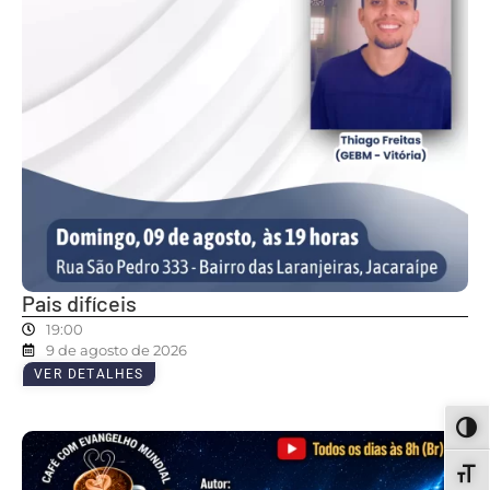
Pais difíceis
19:00
9 de agosto de 2026
VER DETALHES
ALT
ALT