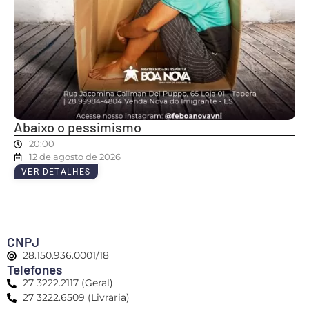
Abaixo o pessimismo
20:00
12 de agosto de 2026
VER DETALHES
CNPJ
28.150.936.0001/18
Telefones
27 3222.2117 (Geral)
27 3222.6509 (Livraria)