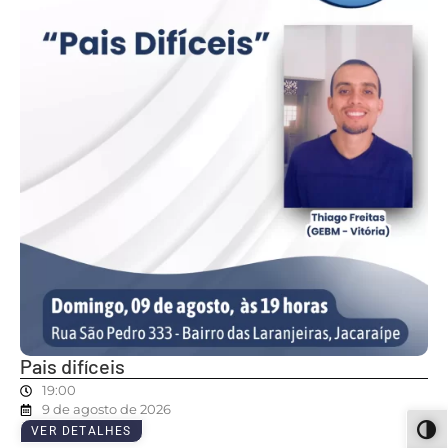
Pais difíceis
19:00
9 de agosto de 2026
VER DETALHES
ALT