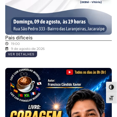
Pais difíceis
19:00
9 de agosto de 2026
VER DETALHES
ALT
ALT