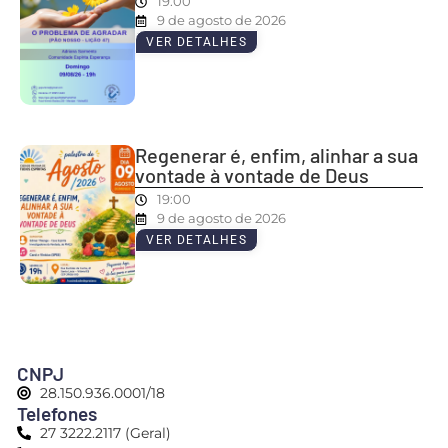
19:00
9 de agosto de 2026
VER DETALHES
Regenerar é, enfim, alinhar a sua
vontade à vontade de Deus
19:00
9 de agosto de 2026
VER DETALHES
CNPJ
28.150.936.0001/18
Telefones
27 3222.2117 (Geral)