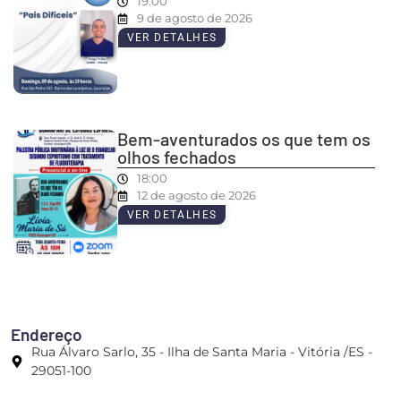
19:00
9 de agosto de 2026
VER DETALHES
Bem-aventurados os que tem os
olhos fechados
18:00
12 de agosto de 2026
VER DETALHES
Endereço
Rua Álvaro Sarlo, 35 - Ilha de Santa Maria - Vitória /ES -
29051-100