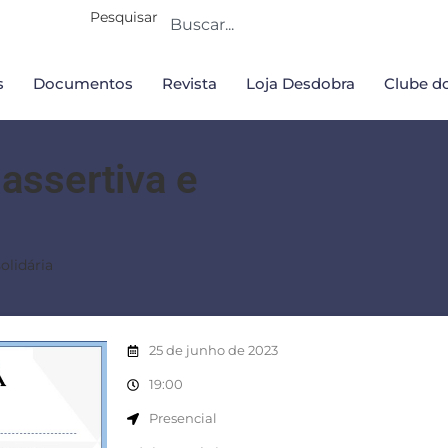
Pesquisar
s
Documentos
Revista
Loja Desdobra
Clube do
assertiva e
olidária
25 de junho de 2023
19:00
Presencial