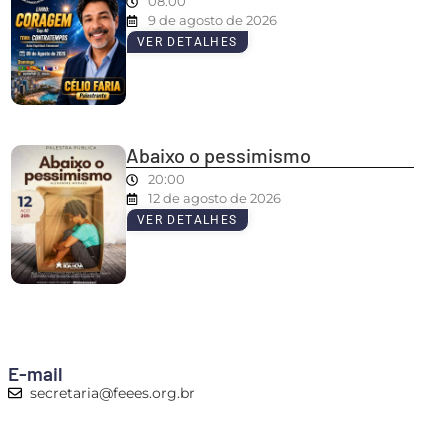
08:00
9 de agosto de 2026
VER DETALHES
Abaixo o pessimismo
20:00
12 de agosto de 2026
VER DETALHES
E-mail
secretaria@feees.org.br