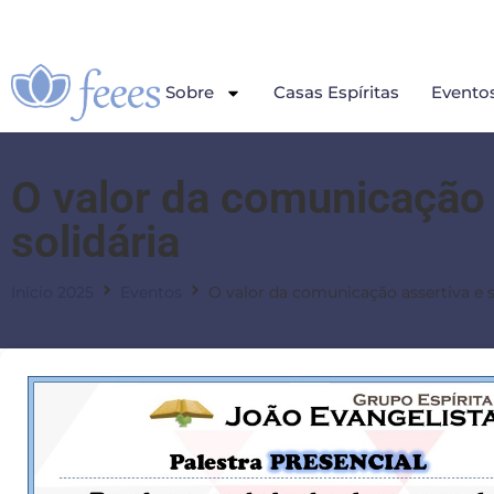
Sobre
Casas Espíritas
Evento
O valor da comunicação 
solidária
Início 2025
Eventos
O valor da comunicação assertiva e s