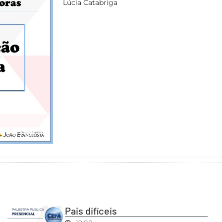
Lúcia Catabriga
Pais difíceis