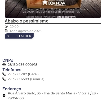
Abaixo o pessimismo
20:00
12 de agosto de 2026
VER DETALHES
CNPJ
28.150.936.0001/18
Telefones
27 3222.2117 (Geral)
27 3222.6509 (Livraria)
Endereço
Rua Álvaro Sarlo, 35 - Ilha de Santa Maria - Vitória /ES -
29051-100