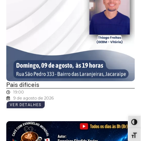
Pais difíceis
19:00
9 de agosto de 2026
VER DETALHES
ALT
ALT