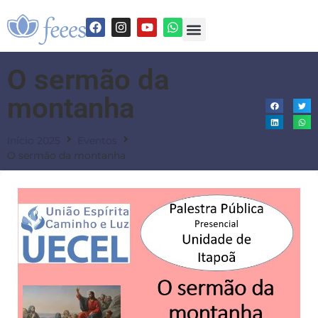
O sermão da
montanha
Início 2025
Eventos
O sermão da montanha