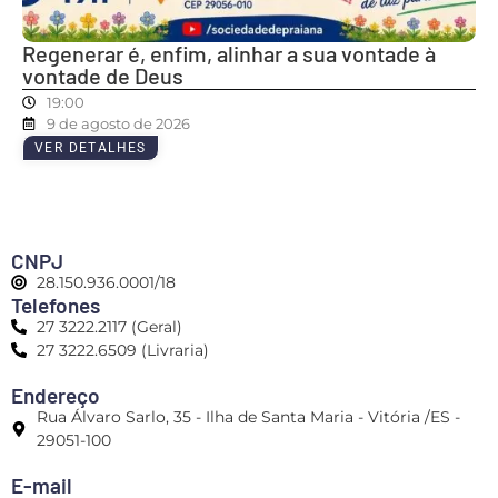
Regenerar é, enfim, alinhar a sua vontade à
vontade de Deus
19:00
9 de agosto de 2026
VER DETALHES
CNPJ
28.150.936.0001/18
Telefones
27 3222.2117 (Geral)
27 3222.6509 (Livraria)
Endereço
Rua Álvaro Sarlo, 35 - Ilha de Santa Maria - Vitória /ES -
29051-100
E-mail