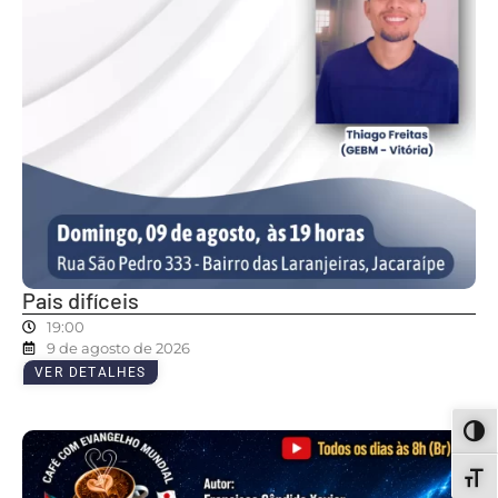
Pais difíceis
19:00
9 de agosto de 2026
VER DETALHES
ALT
ALT