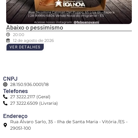
Abaixo o pessimismo
20:00
12 de agosto de 2026
VER DETALHES
CNPJ
28.150.936.0001/18
Telefones
27 3222.2117 (Geral)
27 3222.6509 (Livraria)
Endereço
Rua Álvaro Sarlo, 35 - Ilha de Santa Maria - Vitória /ES -
29051-100