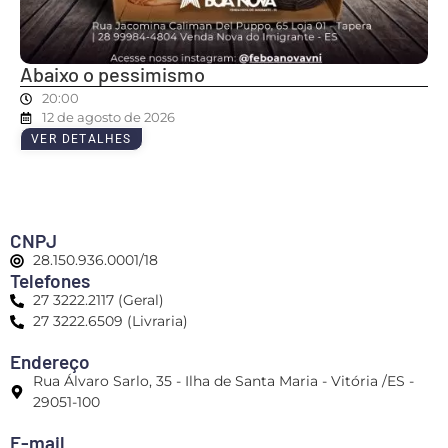
Abaixo o pessimismo
20:00
12 de agosto de 2026
VER DETALHES
CNPJ
28.150.936.0001/18
Telefones
27 3222.2117 (Geral)
27 3222.6509 (Livraria)
Endereço
Rua Álvaro Sarlo, 35 - Ilha de Santa Maria - Vitória /ES -
29051-100
E-mail