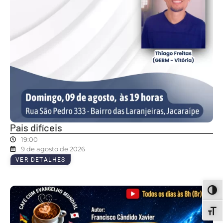
Pais difíceis
19:00
9 de agosto de 2026
VER DETALHES
ALT
ALT