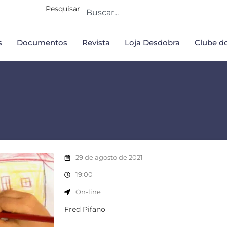
Pesquisar
s
Documentos
Revista
Loja Desdobra
Clube do
29 de agosto de 2021
19:00
On-line
Fred Pifano