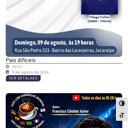
Pais difíceis
19:00
9 de agosto de 2026
VER DETALHES
ALT
ALT