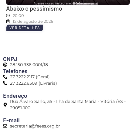
Abaixo o pessimismo
20:00
12 de agosto de 2026
VER DETALHES
CNPJ
28.150.936.0001/18
Telefones
27 3222.2117 (Geral)
27 3222.6509 (Livraria)
Endereço
Rua Álvaro Sarlo, 35 - Ilha de Santa Maria - Vitória /ES -
29051-100
E-mail
secretaria@feees.org.br