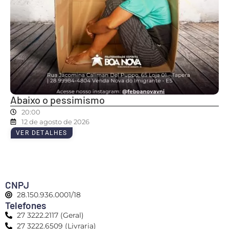
Abaixo o pessimismo
20:00
12 de agosto de 2026
VER DETALHES
CNPJ
28.150.936.0001/18
Telefones
27 3222.2117 (Geral)
27 3222.6509 (Livraria)