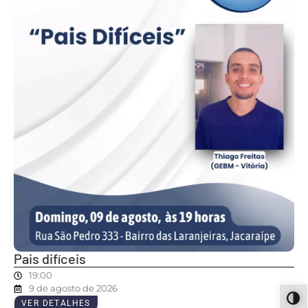
Pais difíceis
19:00
9 de agosto de 2026
ALT
VER DETALHES