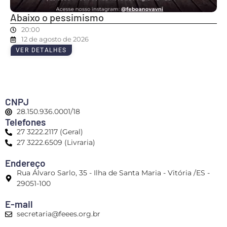
Abaixo o pessimismo
20:00
12 de agosto de 2026
VER DETALHES
CNPJ
28.150.936.0001/18
Telefones
27 3222.2117 (Geral)
27 3222.6509 (Livraria)
Endereço
Rua Álvaro Sarlo, 35 - Ilha de Santa Maria - Vitória /ES -
29051-100
E-mail
secretaria@feees.org.br