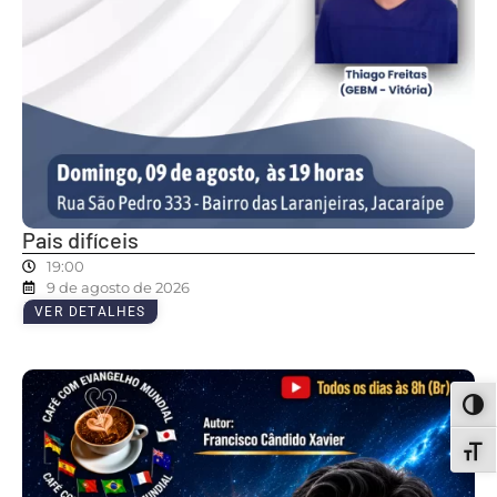
Pais difíceis
19:00
9 de agosto de 2026
VER DETALHES
ALT
ALT