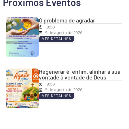
Próximos Eventos
O problema de agradar
19:00
9 de agosto de 2026
VER DETALHES
Regenerar é, enfim, alinhar a sua
vontade à vontade de Deus
19:00
9 de agosto de 2026
VER DETALHES