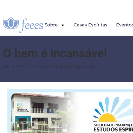
Sobre
Casas Espíritas
Evento
O bem é incansável
Início 2025
Eventos
O bem é incansável