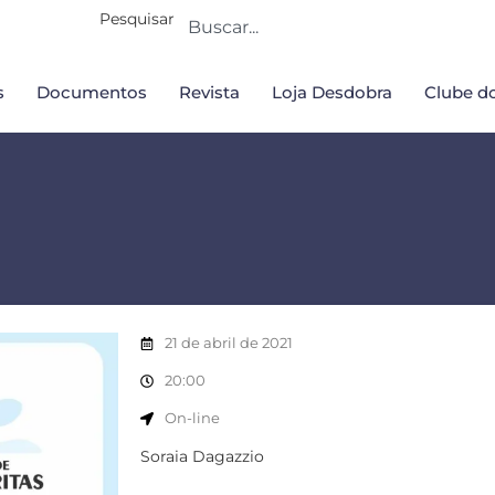
Pesquisar
s
Documentos
Revista
Loja Desdobra
Clube do
21 de abril de 2021
20:00
On-line
Soraia Dagazzio