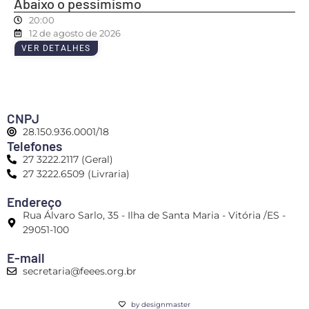
Abaixo o pessimismo
20:00
12 de agosto de 2026
VER DETALHES
CNPJ
28.150.936.0001/18
Telefones
27 3222.2117 (Geral)
27 3222.6509 (Livraria)
Endereço
Rua Álvaro Sarlo, 35 - Ilha de Santa Maria - Vitória /ES -
29051-100
E-mail
secretaria@feees.org.br
by designmaster