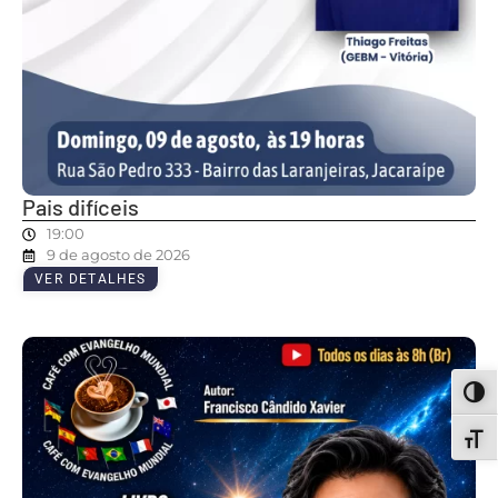
Pais difíceis
19:00
9 de agosto de 2026
VER DETALHES
ALT
ALT