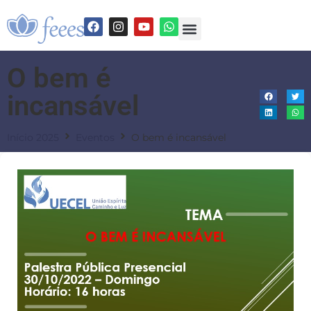
O bem é
incansável
Início 2025
Eventos
O bem é incansável