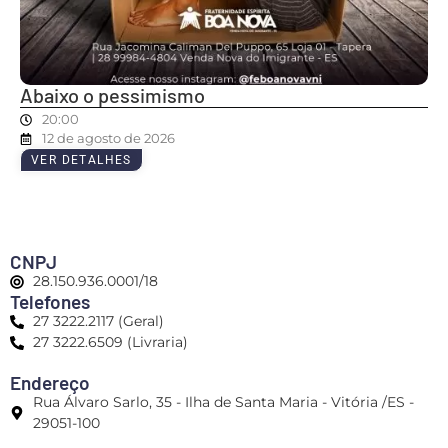
Abaixo o pessimismo
20:00
12 de agosto de 2026
VER DETALHES
CNPJ
28.150.936.0001/18
Telefones
27 3222.2117 (Geral)
27 3222.6509 (Livraria)
Endereço
Rua Álvaro Sarlo, 35 - Ilha de Santa Maria - Vitória /ES -
29051-100