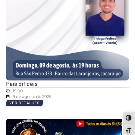
Pais difíceis
19:00
9 de agosto de 2026
VER DETALHES
ALT
ALT