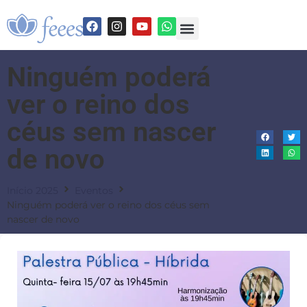
Ninguém poderá
ver o reino dos
céus sem nascer
de novo
Início 2025
Eventos
Ninguém poderá ver o reino dos céus sem
nascer de novo