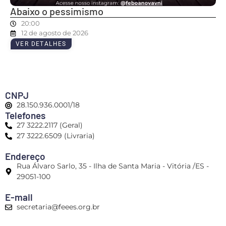
Abaixo o pessimismo
20:00
12 de agosto de 2026
VER DETALHES
CNPJ
28.150.936.0001/18
Telefones
27 3222.2117 (Geral)
27 3222.6509 (Livraria)
Endereço
Rua Álvaro Sarlo, 35 - Ilha de Santa Maria - Vitória /ES -
29051-100
E-mail
secretaria@feees.org.br