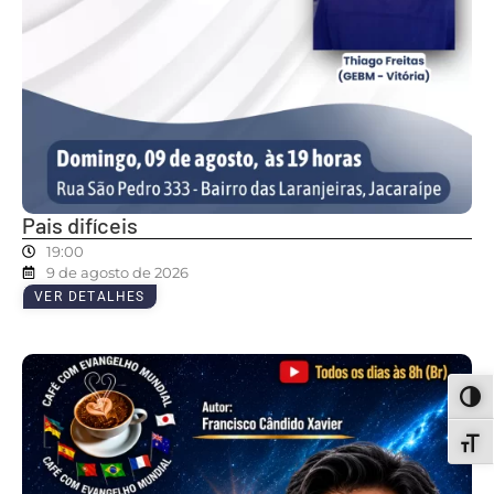
Pais difíceis
19:00
9 de agosto de 2026
VER DETALHES
ALT
ALT