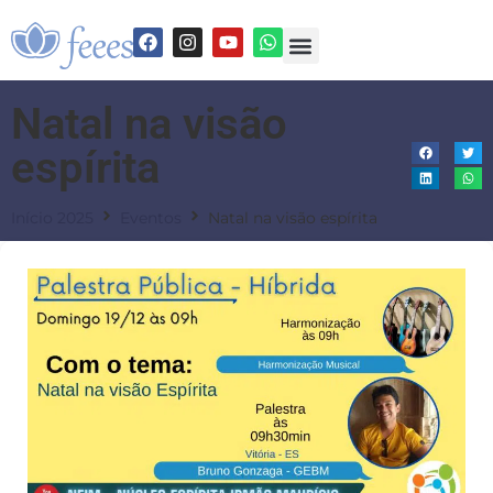
Natal na visão
espírita
Início 2025
Eventos
Natal na visão espírita