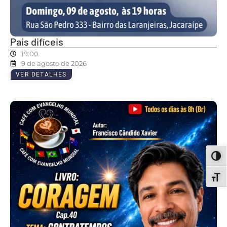
Pais difíceis
19:00
9 de agosto de 2026
VER DETALHES
ALT
ALT