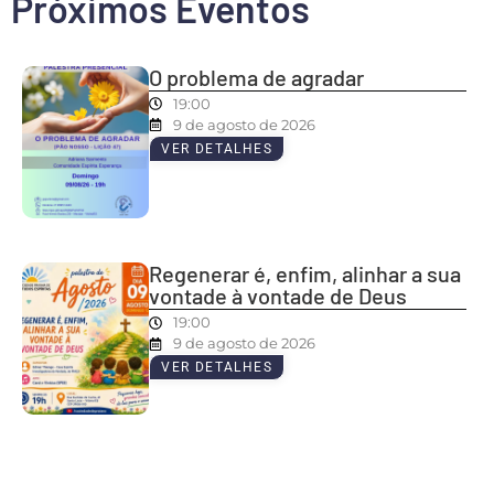
Próximos Eventos
O problema de agradar
19:00
9 de agosto de 2026
VER DETALHES
Regenerar é, enfim, alinhar a sua
vontade à vontade de Deus
19:00
9 de agosto de 2026
VER DETALHES