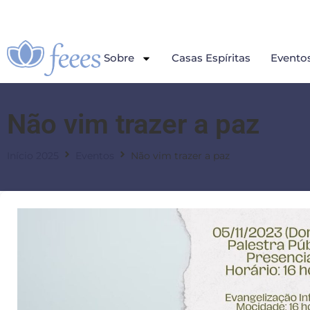
Sobre
Casas Espíritas
Evento
Não vim trazer a paz
Início 2025
Eventos
Não vim trazer a paz