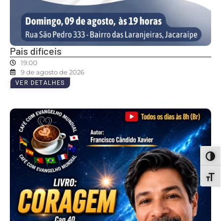
Pais difíceis
19:00
9 de agosto de 2026
VER DETALHES
ALT
ALT