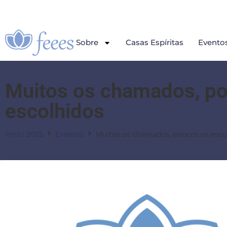
Sobre
Casas Espíritas
Evento
Muitos os chamados, p
escolhidos
Início 2025
Eventos
Muitos os chamados, poucos os esco