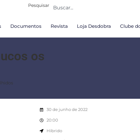
Pesquisar
s
Documentos
Revista
Loja Desdobra
Clube do
oucos os
lhidos
30 de junho de 2022
20:00
Híbrido