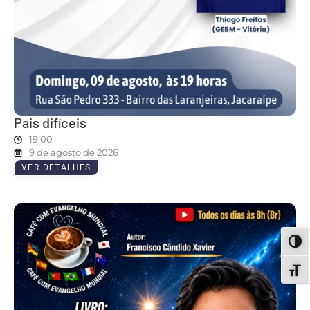
Pais difíceis
19:00
9 de agosto de 2026
VER DETALHES
ALT
ALT