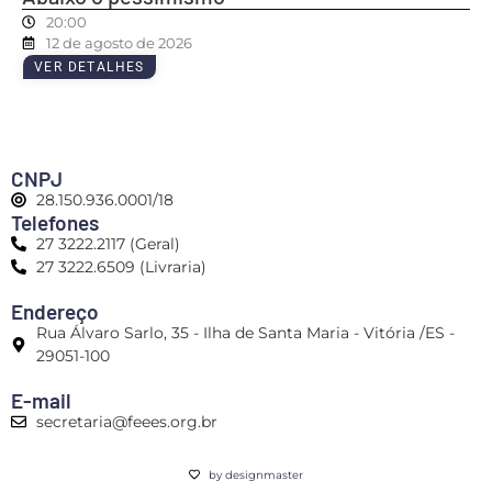
20:00
12 de agosto de 2026
VER DETALHES
CNPJ
28.150.936.0001/18
Telefones
27 3222.2117 (Geral)
27 3222.6509 (Livraria)
Endereço
Rua Álvaro Sarlo, 35 - Ilha de Santa Maria - Vitória /ES -
29051-100
E-mail
secretaria@feees.org.br
by designmaster