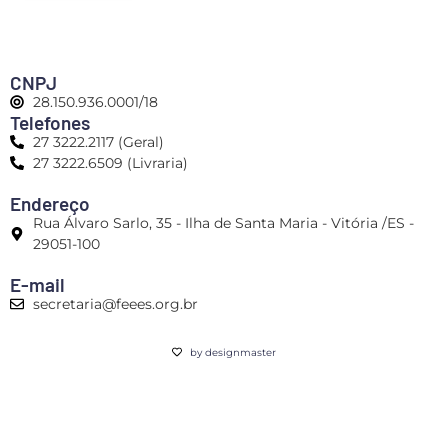
CNPJ
28.150.936.0001/18
Telefones
27 3222.2117 (Geral)
27 3222.6509 (Livraria)
Endereço
Rua Álvaro Sarlo, 35 - Ilha de Santa Maria - Vitória /ES -
29051-100
E-mail
secretaria@feees.org.br
by designmaster